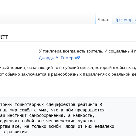
Читать
Просмотр в
ст
У триллера всегда есть зритель. И социальный п
Джордж А. Ромеро
вый термин, означающий тот глубокий смысл, который
якобы
вкла
от обычно заключается в разнообразных параллелях с реальной д
тонны тошнотворных спецэффектов рейтинга R 

наш мир сошёл с ума, что в нём превращается 

аш инстинкт самосохранения, а жадность, 

одменяют собой все человеческие чувства.

ртвы все, не только зомби. Люди от них недалеко 
