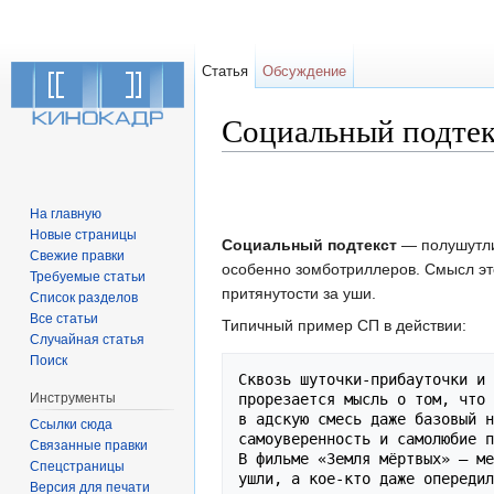
Статья
Обсуждение
Социальный подтек
Перейти к:
навигация
,
поиск
На главную
Новые страницы
Социальный подтекст
— полушутли
Свежие правки
особенно зомботриллеров. Смысл эт
Требуемые статьи
притянутости за уши.
Список разделов
Все статьи
Типичный пример СП в действии:
Случайная статья
Поиск
Сквозь шуточки-прибауточки и 
Инструменты
прорезается мысль о том, что 
в адскую смесь даже базовый н
Ссылки сюда
самоуверенность и самолюбие п
Связанные правки
В фильме «Земля мёртвых» — ме
Спецстраницы
Версия для печати