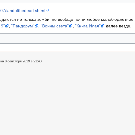
8/07/landofthedead.shtml
одаются не только зомби, но вообще почти любое малобюджетное 
 9"
,
"Пандорум"
,
"Воины света"
,
"Книга Илая"
далее везде.
а 8 сентября 2019 в 21:43.